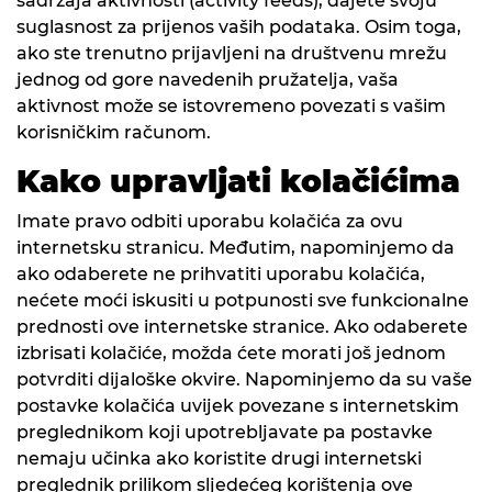
sadržaja aktivnosti (activity feeds), dajete svoju
suglasnost za prijenos vaših podataka. Osim toga,
ako ste trenutno prijavljeni na društvenu mrežu
jednog od gore navedenih pružatelja, vaša
aktivnost može se istovremeno povezati s vašim
korisničkim računom.
Kako upravljati kolačićima
Imate pravo odbiti uporabu kolačića za ovu
internetsku stranicu. Međutim, napominjemo da
ako odaberete ne prihvatiti uporabu kolačića,
nećete moći iskusiti u potpunosti sve funkcionalne
prednosti ove internetske stranice. Ako odaberete
izbrisati kolačiće, možda ćete morati još jednom
potvrditi dijaloške okvire. Napominjemo da su vaše
postavke kolačića uvijek povezane s internetskim
preglednikom koji upotrebljavate pa postavke
nemaju učinka ako koristite drugi internetski
preglednik prilikom sljedećeg korištenja ove